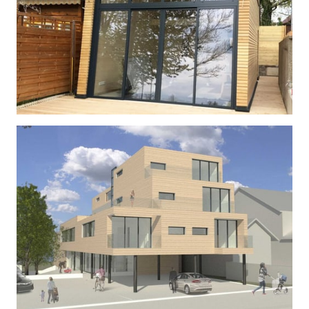
BADEHÜTTE
| Wien 23
KINDERGARTEN & 
MEHRFAMILIENHAUS
| Niederösterreich